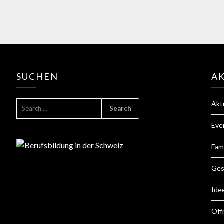
SUCHEN
A
Akt
Eve
Fam
Ges
Ide
Öff