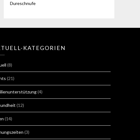
Dureschnufe
KTUELL-KATEGORIEN
uell
(8)
nts
(21)
ilienunterstützung
(4)
undheit
(12)
en
(14)
nungszeiten
(3)