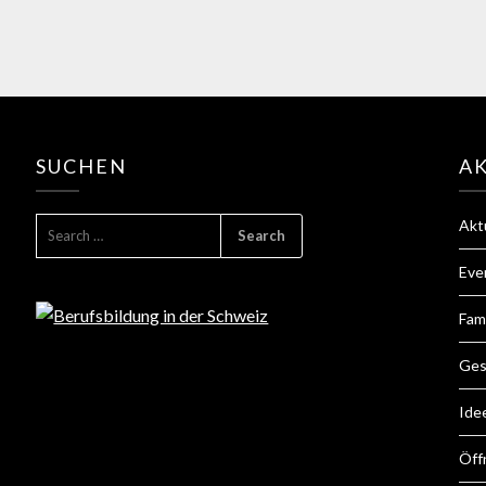
SUCHEN
A
Akt
Eve
Fam
Ges
Ide
Öff