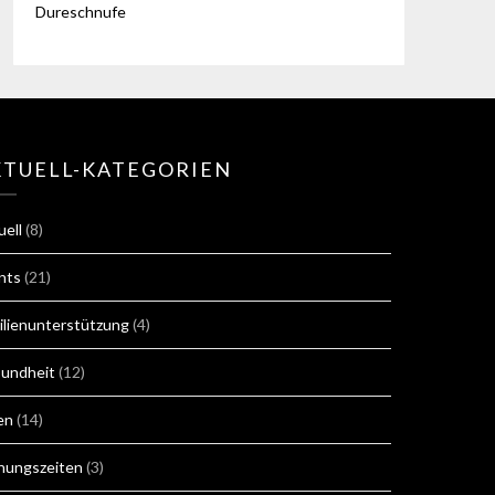
Dureschnufe
KTUELL-KATEGORIEN
uell
(8)
nts
(21)
ilienunterstützung
(4)
undheit
(12)
en
(14)
nungszeiten
(3)