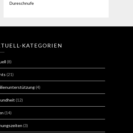
Dureschnufe
KTUELL-KATEGORIEN
uell
(8)
nts
(21)
ilienunterstützung
(4)
undheit
(12)
en
(14)
nungszeiten
(3)