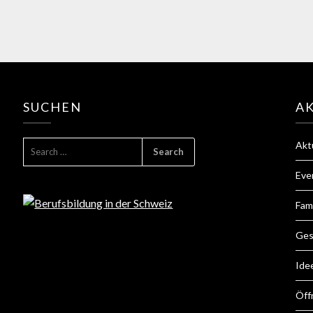
SUCHEN
A
Akt
Eve
Fam
Ges
Ide
Öff