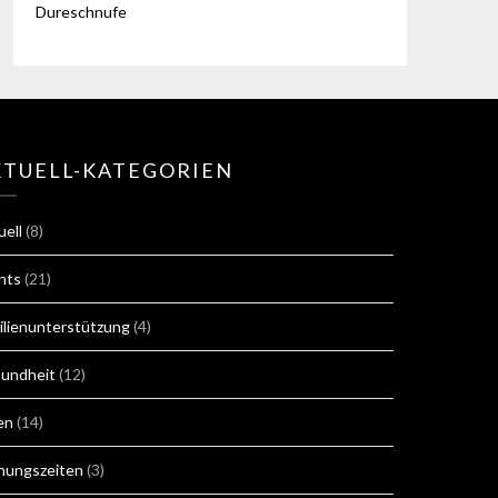
Dureschnufe
KTUELL-KATEGORIEN
uell
(8)
nts
(21)
ilienunterstützung
(4)
undheit
(12)
en
(14)
nungszeiten
(3)