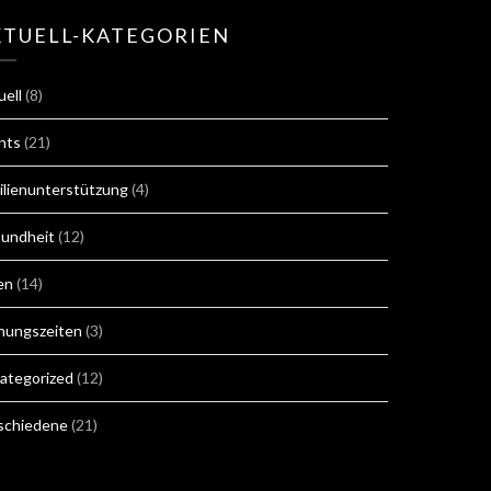
KTUELL-KATEGORIEN
uell
(8)
nts
(21)
ilienunterstützung
(4)
undheit
(12)
en
(14)
nungszeiten
(3)
ategorized
(12)
schiedene
(21)