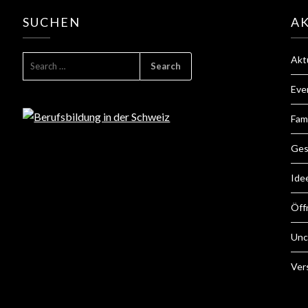
SUCHEN
A
Akt
Eve
Fam
Ges
Ide
Öff
Unc
Ver