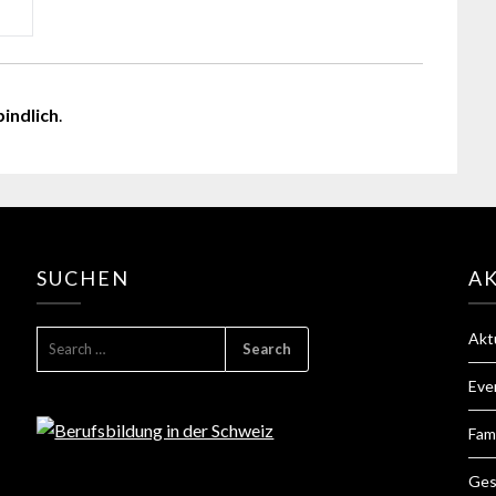
bindlich
.
SUCHEN
A
Akt
Eve
Fam
Ges