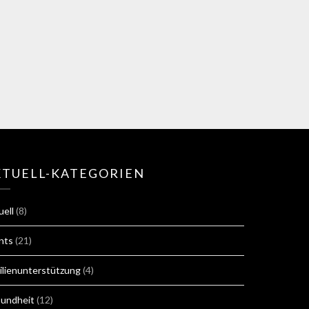
KTUELL-KATEGORIEN
uell
(8)
nts
(21)
ilienunterstützung
(4)
undheit
(12)